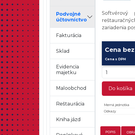
Softvérový
Podvojné
účtovníctvo
reštauračný
zariadenia p
Fakturácia
Cena be
Sklad
Cena s DPH
Evidencia
majetku
Maloobchod
Do košíka
Reštaurácia
Merná jednotka
Odkazy
Kniha jázd
POPIS
OBR