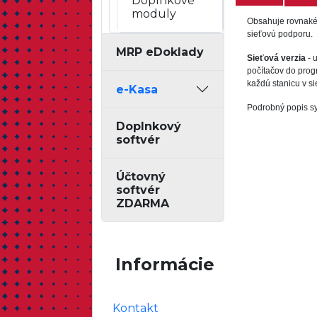
Doplnkové
moduly
Obsahuje rovnaké
sieťovú podporu.
MRP eDoklady
Sieťová verzia
- 
počítačov do prog
každú stanicu v sie
e-Kasa
Podrobný popis 
Doplnkový
softvér
Účtovný
softvér
ZDARMA
Informácie
Kontakt