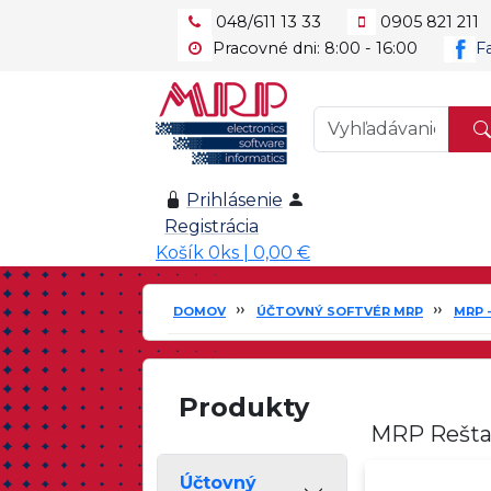
048/611 13 33
0905 821 211
Pracovné dni: 8:00 - 16:00
F
Prihlásenie
Registrácia
Košík 0ks | 0,00 €
DOMOV
ÚČTOVNÝ SOFTVÉR MRP
MRP 
Produkty
MRP Reštaur
Účtovný