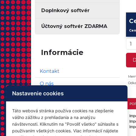
Doplnkový softvér
C
Účtovný softvér ZDARMA
Cen
Informácie
D
Kontakt
Mern
O nás
Odk
Nastavenie cookies
Obchodné podmienky
POP
Ochrana osobných údajov
Táto webová stránka používa cookies na zlepšenie
Imp
vášho zážitku z prehliadania a na analýzu
Impo
návštevnosti. Kliknutím na "Povoliť všetko" súhlasíte s
Imp
používaním všetkých cookies. Viac informácií nájdete