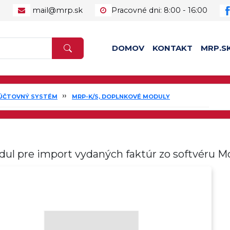
1
mail@mrp.sk
Pracovné dni: 8:00 - 16:00
DOMOV
KONTAKT
MRP.S
 ÚČTOVNÝ SYSTÉM
MRP-K/S, DOPLNKOVÉ MODULY
ul pre import vydaných faktúr zo softvéru M