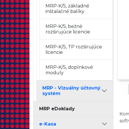
MRP-K/S, základné
inštalačné balíky
MRP-K/S, bežné
rozširujúce licencie
MRP-K/S, TP rozširujúce
licencie
MRP-K/S, doplnkové
moduly
MRP - Vizuálny účtovný
systém
MRP eDoklady
Kom
sof
e-Kasa