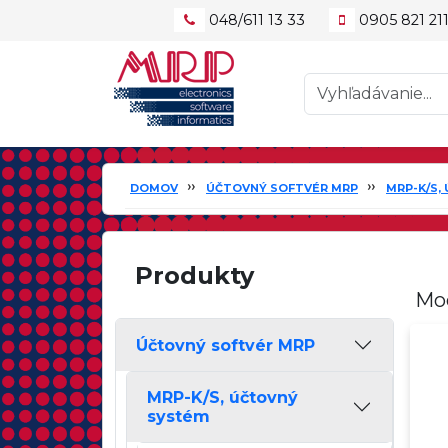
048/611 13 33
0905 821 21
DOMOV
ÚČTOVNÝ SOFTVÉR MRP
MRP-K/S,
Produkty
Mod
Účtovný softvér MRP
MRP-K/S, účtovný
systém