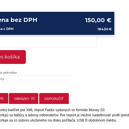
ena bez DPH
150,00 €
a s DPH
184,50 €
o košíka
á jednotka
azy
(1)
IS
OBRÁZKY
ODPORUČIŤ
ortný balíček pre XML import Faktúr vydaných vo formáte Money S3.
rtujú sa faktúry a adresy odberateľov. Pre import je možné nadefinovať profil (pred
ortuje sa zo súboru uloženého na disku počítača, USB či obdobnom médiu.