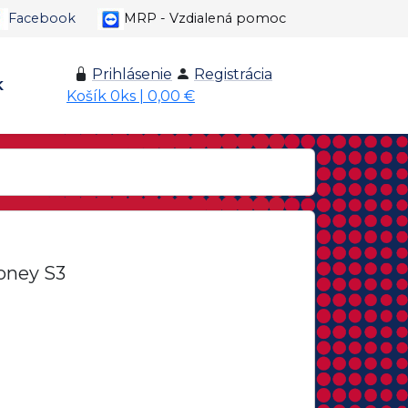
Facebook
MRP - Vzdialená pomoc
Prihlásenie
Registrácia
K
Košík 0ks | 0,00 €
oney S3