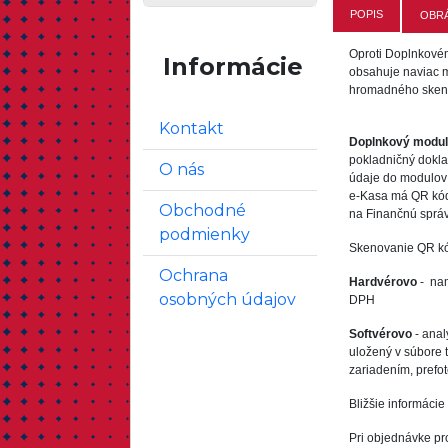
POPIS
OBR
Oproti Doplnkové
Informácie
obsahuje naviac m
hromadného sken
Kontakt
Doplnkový modul
pokladničný dokl
O nás
údaje do modulov
e-Kasa má QR kód
Obchodné
na Finančnú sprá
podmienky
Skenovanie QR kó
Ochrana
Hardvérovo
- na
osobných údajov
DPH
Softvérovo
- anal
uložený v súbore
zariadením, pref
Bližšie informáci
Pri objednávke pr