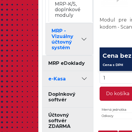
MRP-K/S,
doplnkové
moduly
Modul pre i
kodom - Sca
MRP -
Vizuálny
účtovný
systém
Cena be
MRP eDoklady
Cena s DPH
e-Kasa
Do košíka
Doplnkový
softvér
Merná jednotka
Účtovný
Odkazy
softvér
ZDARMA