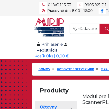
048/611 13 33
0905 821 211
Pracovné dni: 8:00 - 16:00
F
Prihlásenie
Registrácia
Košík 0ks | 0,00 €
DOMOV
ÚČTOVNÝ SOFTVÉR MRP
MRP-
Produkty
Modul pre 
ScannerP
Účtovný