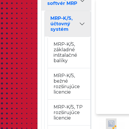
softvér MRP
MRP-K/S,
účtovný
systém
MRP-K/S,
základné
inštalačné
balíky
MRP-K/S,
bežné
rozširujúce
licencie
MRP-K/S, TP
rozširujúce
licencie