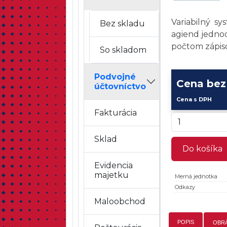
Variabilný s
Bez skladu
agiend jedn
počtom zápiso
So skladom
Podvojné
Cena be
účtovníctvo
Cena s DPH
Fakturácia
Sklad
Do košíka
Evidencia
majetku
Merná jednotka
Odkazy
Maloobchod
POPIS
OBR