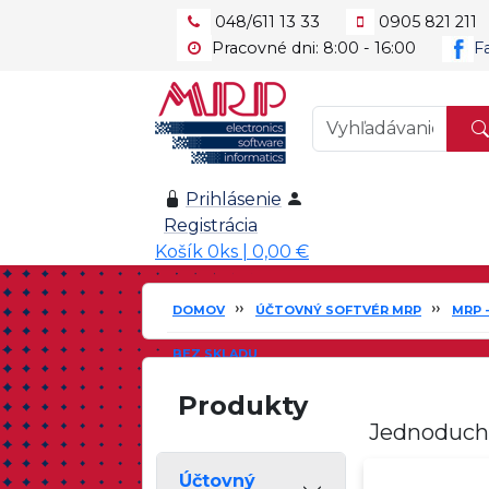
048/611 13 33
0905 821 211
Pracovné dni: 8:00 - 16:00
F
Prihlásenie
Registrácia
Košík 0ks | 0,00 €
DOMOV
ÚČTOVNÝ SOFTVÉR MRP
MRP 
BEZ SKLADU
Produkty
Jednoduché 
Účtovný