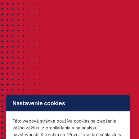
Nastavenie cookies
Táto webová stránka používa cookies na zlepšenie
vášho zážitku z prehliadania a na analýzu
návštevnosti. Kliknutím na "Povoliť všetko" súhlasíte s