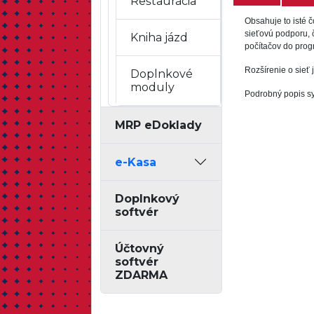
Reštaurácia
Obsahuje to isté 
sieťovú podporu, 
Kniha jázd
počítačov do pro
Rozšírenie o sieť 
Doplnkové
moduly
Podrobný popis 
MRP eDoklady
e-Kasa
Doplnkový
softvér
Účtovný
softvér
ZDARMA