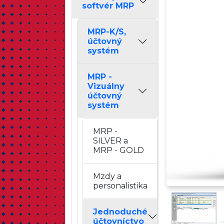
softvér MRP
MRP-K/S,
účtovný
systém
MRP -
Vizuálny
účtovný
systém
MRP -
SILVER a
MRP - GOLD
Mzdy a
personalistika
Jednoduché
účtovníctvo