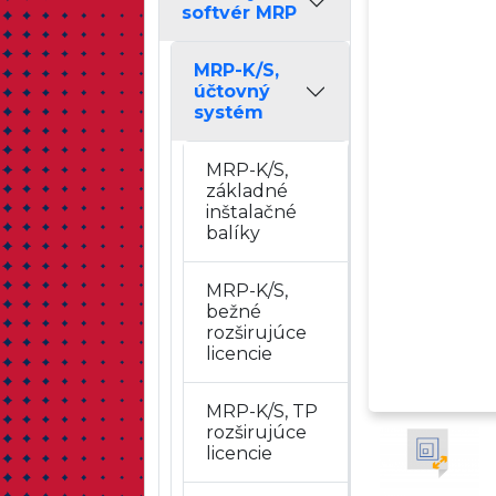
softvér MRP
MRP-K/S,
účtovný
systém
MRP-K/S,
základné
inštalačné
balíky
MRP-K/S,
bežné
rozširujúce
licencie
MRP-K/S, TP
rozširujúce
licencie