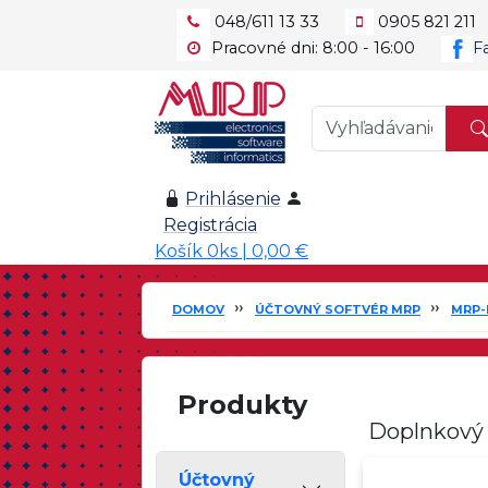
048/611 13 33
0905 821 211
Pracovné dni: 8:00 - 16:00
F
Prihlásenie
Registrácia
Košík 0ks | 0,00 €
DOMOV
ÚČTOVNÝ SOFTVÉR MRP
MRP-
Produkty
Doplnkový 
Účtovný