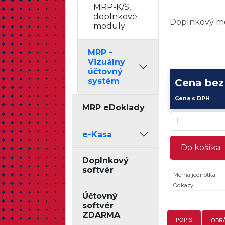
MRP-K/S,
doplnkové
Doplnkový mo
moduly
MRP -
Vizuálny
účtovný
systém
Cena be
Cena s DPH
MRP eDoklady
e-Kasa
Do košíka
Doplnkový
softvér
Merná jednotka
Odkazy
Účtovný
softvér
ZDARMA
POPIS
OBR