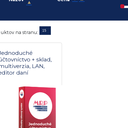
15
uktov na stranu:
Jednoduché
účtovníctvo + sklad,
multiverzia, LAN,
editor daní