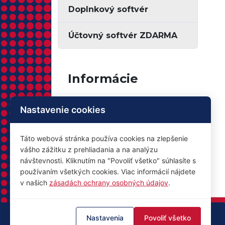
Doplnkový softvér
Účtovný softvér ZDARMA
Informácie
Nastavenie cookies
Kontakt
O nás
Táto webová stránka používa cookies na zlepšenie
vášho zážitku z prehliadania a na analýzu
Obchodné podmienky
návštevnosti. Kliknutím na "Povoliť všetko" súhlasíte s
Ochrana osobných údajov
používaním všetkých cookies. Viac informácií nájdete
v našich
zásadách ochrany osobných údajov
.
Nastavenia
Povoliť všetko