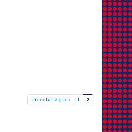
Predchádzajúca
1
2