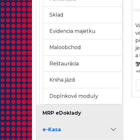
Sklad
V
Evidencia majetku
v
p
Maloobchod
j
a
n
Reštaurácia
3
4
Kniha jázd
Doplnkové moduly
MRP eDoklady
e-Kasa