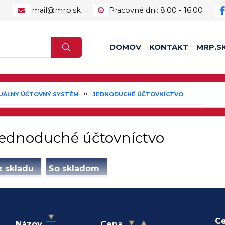
1
mail@mrp.sk
Pracovné dni: 8:00 - 16:00
DOMOV
KONTAKT
MRP.S
ZUÁLNY ÚČTOVNÝ SYSTÉM
JEDNODUCHÉ ÚČTOVNÍCTVO
ednoduché účtovníctvo
 skladu
So skladom
Ce
Názov
Cena