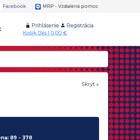
Facebook
MRP - Vzdialená pomoc
Prihlásenie
Registrácia
K
Košík 0ks | 0,00 €
Skryť
na:
89 - 378