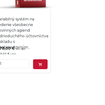
ariabilný systém na
edenie všeobecne
ovinných agiend
ednoduchého účtovníctva
 skladu s
eobmedzeným...
78,00 €
bez dph
64,94 €
s dph