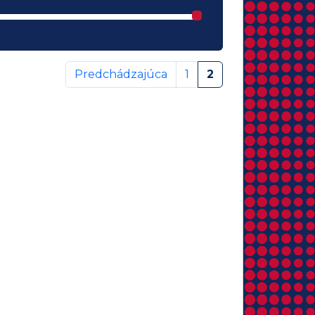
Predchádzajúca
1
2