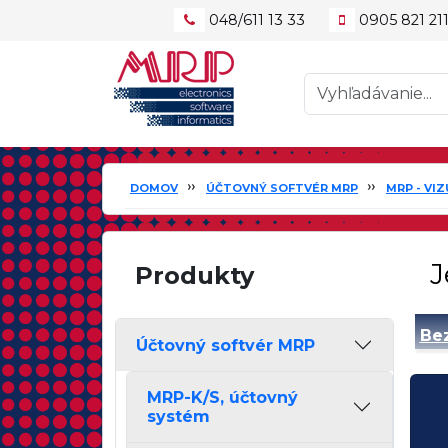
048/611 13 33
0905 821 21
DOMOV
ÚČTOVNÝ SOFTVÉR MRP
MRP - VI
J
Produkty
Bez
Účtovný softvér MRP
MRP-K/S, účtovný
systém